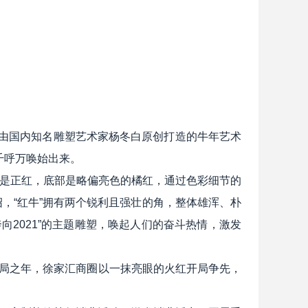
是由国内知名雕塑艺术家杨冬白原创打造的牛年艺术
千呼万唤始出来。
间是正红，底部是略偏亮色的橘红，通过色彩细节的
，“红牛”拥有两个锐利且强壮的角，整体雄浑、朴
2021”的主题雕塑，唤起人们的奋斗热情，激发
局之年，徐家汇商圈以一抹亮眼的火红开局争先，