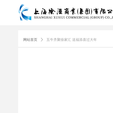
网站首页
ꄲ
五牛齐聚徐家汇 送福添喜过大年