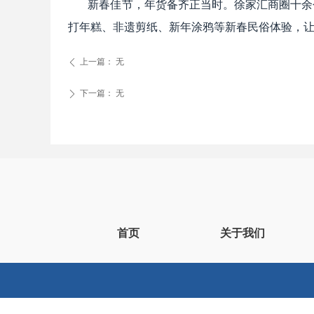
新春佳节，年货备齐正当时。徐家汇商圈十余个商
打年糕、非遗剪纸、新年涂鸦等新春民俗体验，
上一篇：
无
ꄴ
下一篇：
无
ꄲ
首页
关于我们