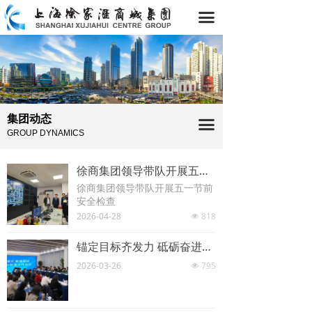
网站首页
集团动态
끀
集团简介
爱心公益
经营业绩
视频中心
投企名录
集团动态
끀
GROUP DYNAMICS
资质荣誉
徐商集团领导带队开展五一节前安全检查
集团动态
徐商集团领导带队开展五一节前
安全检查
爱心公益
2026-04-28
818
넶
视频中心
锚定目标齐发力 砥砺奋进启新程丨商城集团召开2026年度工作会议
新象徐家汇
2026-03-26
795
넶
艺萃徐家汇