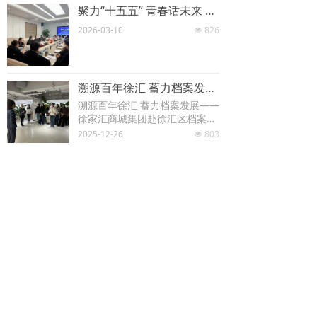
聚力“十五五” 青春话未来 | 集团召开青年员工座谈会
花漾徐家汇
2026-03-10
826
넶
功能区简介
招商政策
溯源百年徐汇 蓄力档案发展——徐家汇商城集团赴徐汇区档案馆新馆参观学习
溯源百年徐汇 蓄力档案发展——
人才培养
徐家汇商城集团赴徐汇区档案馆
新馆参观学习
2025-12-26
803
넶
党建要闻
支部风采
上一页
1
/
32
下一页
主题教育
版权所有©
上海徐汇商业（集团）有限公司
精神文明
沪ICP备20010751号
先锋模范
本网站由阿里云提供云计算及安全服务
文体活动
本网站支持
IPv6
Powered by 万网